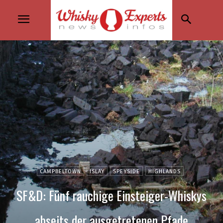
CAMPBELTOWN
ISLAY
SPEYSIDE
HIGHLANDS
SF&D: Fünf rauchige Einsteiger-Whiskys
abseits der ausgetretenen Pfade