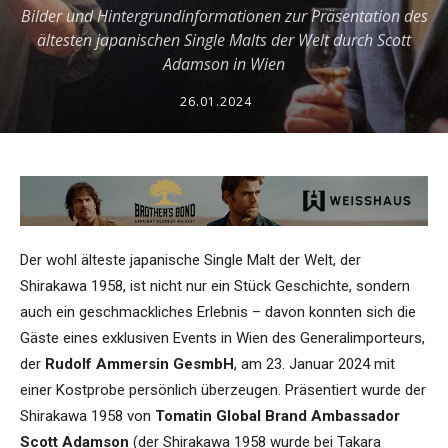
Bilder und Hintergrundinformationen zur Präsentation des
ältesten japanischen Single Malts der Welt durch Scott
Adamson in Wien
26.01.2024
Der wohl älteste japanische Single Malt der Welt, der
Shirakawa 1958, ist nicht nur ein Stück Geschichte, sondern
auch ein geschmackliches Erlebnis – davon konnten sich die
Gäste eines exklusiven Events in Wien des Generalimporteurs,
der
Rudolf Ammersin GesmbH
, am 23. Januar 2024 mit
einer Kostprobe persönlich überzeugen. Präsentiert wurde der
Shirakawa 1958 von
Tomatin Global Brand Ambassador
Scott Adamson
(der Shirakawa 1958 wurde bei Takara