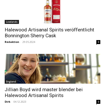
Lowlands
Halewood Artisanal Spirits veröffentlicht
Bonnington Sherry Cask
Redaktion
-
29.05.2024
0
England
Jillian Boyd wird master blender bei
Halewood Artisanal Spirits
Dirk
-
04.12.2023
0