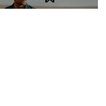
Schottland
Speyside
57° 27′ 33,1″
N
,3° 20′ 52,8″
W
Malt
2010 stillgelegt, 2013 eröffnet
Ian MacLeod Distillers Ltd.
1897
Tamdhu Distillery Company