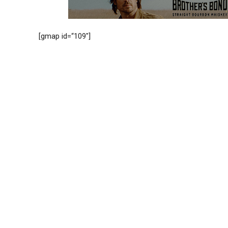
[gmap id=“109″]
Daten zu Tamdhu:
Land
Region
Geographische Lage
Typ
Status
Eigentümer
Gegründet
Gründer