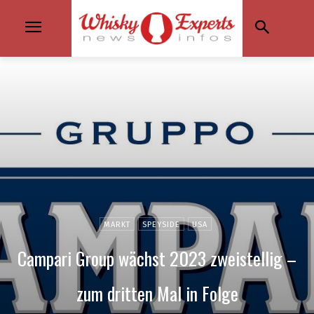
MARKT
SPEYSIDE
USA
Campari Group wächst 2023 zweistellig –
zum dritten Mal in Folge