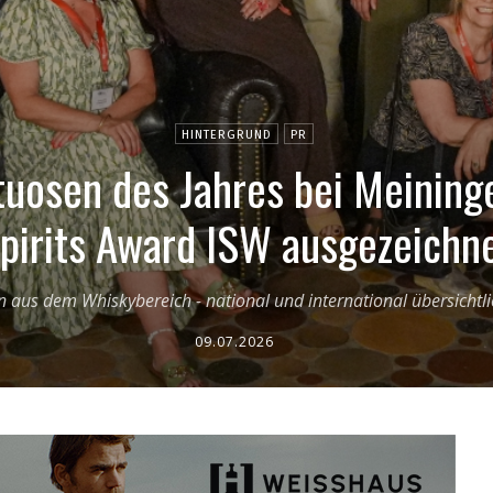
HINTERGRUND
PR
tuosen des Jahres bei Meininge
pirits Award ISW ausgezeichn
rn aus dem Whiskybereich - national und international übersich
09.07.2026