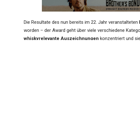
Die Resultate des nun bereits im 22. Jahr veranstalteten
worden – der Award geht über viele verschiedene Kategor
whiskyrelevante Auszeichnungen
konzentriert und sie
Wir gratulieren allen Preisträgern herzlich zu der erhalt
Externer Text
Die besten Spirituosen des Jahr
ausgezeichnet
Destillerie des Jahres aus Bayern // L
Internationaler Whisky im Aufwind