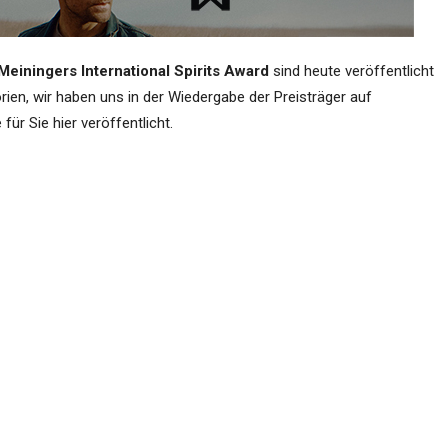
Meiningers International Spirits Award
sind heute veröffentlicht
ien, wir haben uns in der Wiedergabe der Preisträger auf
 für Sie hier veröffentlicht.
enen Anerkennung!
Inhalt verantwortet das Unterneh
es beim 22. International Spirits Awa
iköre stärkste Kategorie // Alkoholfrei, RTD u