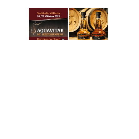
men
rd
nd