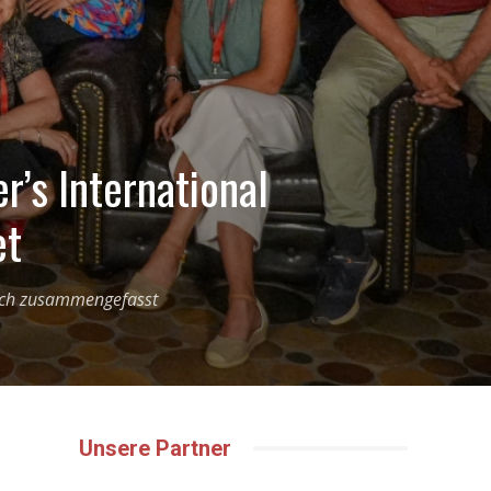
r’s International
et
tlich zusammengefasst
Unsere Partner