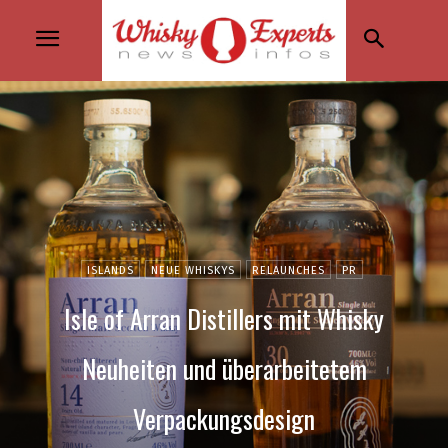
ISLANDS
NEUE WHISKYS
RELAUNCHES
PR
Isle of Arran Distillers mit Whisky
Neuheiten und überarbeitetem
Verpackungsdesign