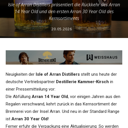
Isle of Arran Distillers präsentiert die Rückkehr des Arran
14 Year Old und den ersten Arran 30 Year Old des
Kernsortiments
20.05.2026
Neuigkeiten der
Isle of Arran Distillers
stellt uns heute der
deutsche Vertriebspartner
Destillerie Kammer-Kirsch
in
einer Pressemitteilung vor:
DIe Abfüllung
Arran 14 Year Old
, vor einigen Jahren aus den
Regalen verschwand, kehrt zurück in das Kernsortiment der
Brennerei von der Insel Arran. Und neu in der Standard Range
ist
Arran 30 Year Old
!
Ferner erfuhr die Verpackung eine Aktualisierung: So werden