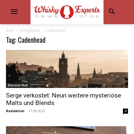
Start
Schlagworte
Cadenhead
Tag: Cadenhead
Blended Malt
Serge verkostet: Neun weitere mysteriöse
Malts und Blends
Redaktion
-
17.09.2025
0