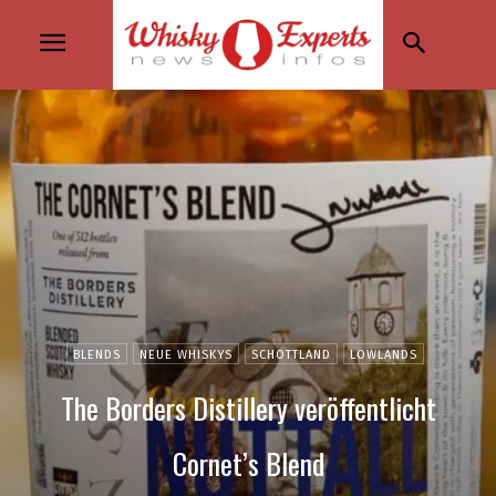
BLENDS
NEUE WHISKYS
SCHOTTLAND
LOWLANDS
The Borders Distillery veröffentlicht
Cornet’s Blend