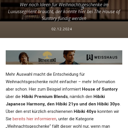
Wer noch Ideen für Weihnachtsgeschenke im
Luxussegment braucht, der könnte hier bei The House of
Suntory fündig werden
02.12.2024
Mehr Auswahl macht die Entscheidung für
Weihnachtsgeschenke nicht einfacher – mehr Information
aber schon. Hier zum Beispiel informiert
House of Suntory
über die
Hibiki Premium Blends
, nämlich den
Hibiki
Japanese Harmony, den Hibiki 21yo und den Hibiki 30yo
.
Über den erst kürzlich erschienenen
Hibiki 40yo
konnten wir
Sie
bereits hier informieren
, unter die Kategorie
„Weihnachtsgeschenke“ fällt dieser wohl nur, wenn man