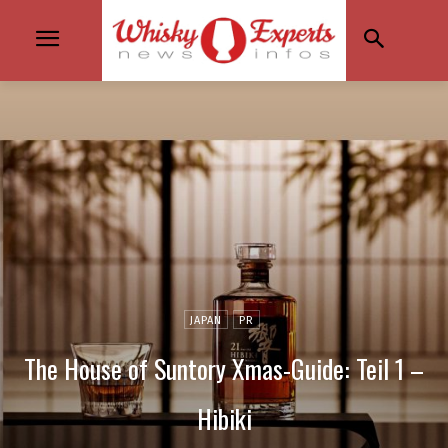
JAPAN
PR
The House of Suntory Xmas-Guide: Teil 1 –
Hibiki