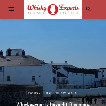
EXCLUSIV
ISLAY
WHISKY IM BILD
Whiskyexperts besucht Bowmore