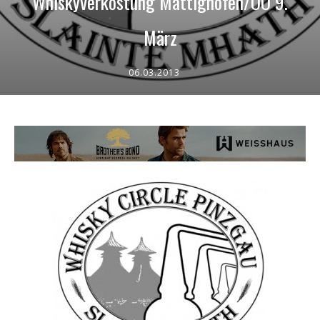
Whiskyverkostung Mattighofen/OÖ 9.
März
06.03.2013