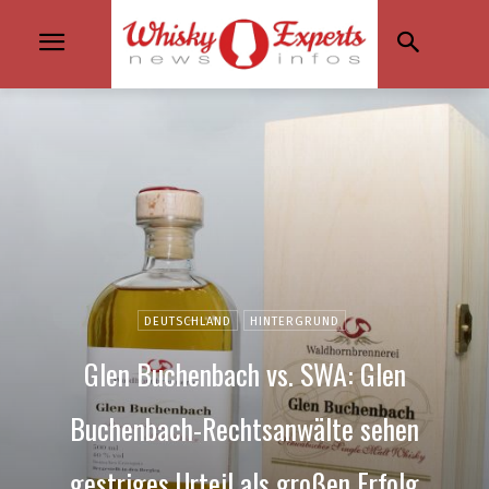
DEUTSCHLAND
HINTERGRUND
Glen Buchenbach vs. SWA: Glen
Buchenbach-Rechtsanwälte sehen
gestriges Urteil als großen Erfolg