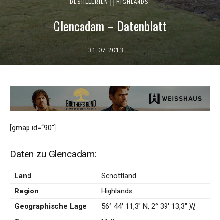
DESTILLERIEN
HIGHLANDS
Glencadam – Datenblatt
31.07.2013
[gmap id=“90″]
Daten zu Glencadam:
Land
Schottland
Region
Highlands
Geographische Lage
56° 44′ 11,3″
N
, 2° 39′ 13,3″
W