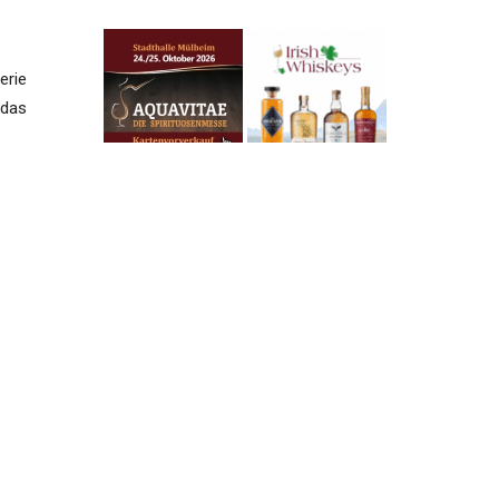
erie
 das
 man
erie
Kein
iner