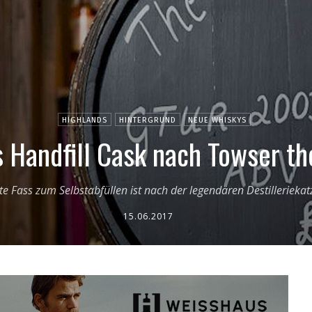
HIGHLANDS
HINTERGRUND
NEUE WHISKYS
s Handfill Cask nach Towser t
e Fass zum Selbstabfüllen ist nach der legendären Destillerieka
15.06.2017