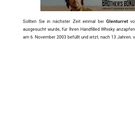
Sollten Sie in nächster Zeit einmal bei
Glenturret
vor
ausgesucht wurde, für Ihren Handfilled Whisky anzapfe
am 6. November 2003 befüllt und jetzt, nach 13 Jahren
85 Pfund
kostet die Flasche des Whiskys (60.2%), 5 P
diese Flasche nur im Destillerie-Shop in der Famous Gro
Towser The Mouser
ist wohl eine der berühmtesten Dest
Glenturret (sie erreichte damit das biblische Alter von
Wunder, dass sie eine Statue vor der Destillerie bekam –
Towser The Mouser ist in der linken Hälfte unseres Ar
Nachfolger darauf. Beide Bilder © Glenturret.