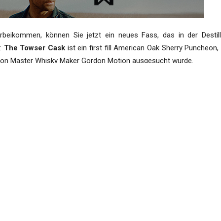
beikommen, können Sie jetzt ein neues Fass, das in der Destill
n:
The Towser Cask
ist ein first fill American Oak Sherry Puncheon,
, von Master Whisky Maker Gordon Motion ausgesucht wurde.
fund davon gehen an den
Snow Leopard Trust
. Natürlich bekommt
use Experience.
illeriekatzen Schottlands. Sie lebte von 1963 bis 1987 in der Destill
 24 Jahren), und fing in dieser Zeit sage und schreibe 28889 Mäuse. 
 und einen Eintrag im
Guinness Buch der Rekorde
.
tikelbildes zu sehen, rechts sehen Sie das neue Fass mit einem se