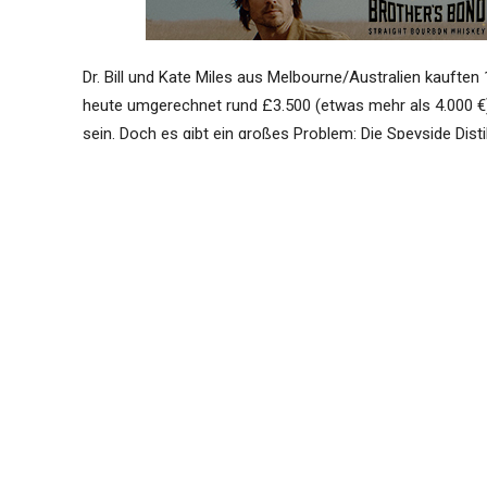
Dr. Bill und Kate Miles aus Melbourne/Australien kauften 
heute umgerechnet rund £3.500 (etwas mehr als 4.000 €).
sein. Doch es gibt ein großes Problem: Die Speyside Disti
Es habe den Anschein, so erzählte die Geschäftsführerin vo
Eigentümer des Unternehmens das Fass der Miles zurückg
hätten. Dies sei offenbar im Jahr 2012 passiert, also bev
wurde. Da es jedoch keine Aufzeichnungen gibt, kann sie 
Distillers Company im Jahr 2012 gekauft, so Patricia Di
nur komplex, sondern auch teilweise unvollständig.
Dr. Miles wies darauf hin, weder eine Rechnung über et
sein, sein Fass zu verlieren, falls er nicht für die Lager
gekauft hatte, verlangte die Brennerei für eine 15-jähri
allerdings nicht jährlich. Als der Whisky verkauft wurde,