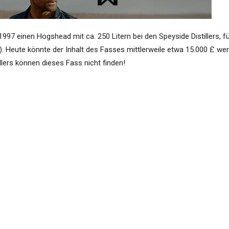
1997 einen Hogshead mit ca. 250 Litern bei den Speyside Distillers, f
 Heute könnte der Inhalt des Fasses mittlerweile etwa 15.000 £ wer
llers können dieses Fass nicht finden!
n Speyside Distillers Patricia Dillon es Bill Miles, dass der frühere
enommen habe, weil die Miles die Miete für die Lagerung nicht gez
or sie, Patricia Dillon, unter den neuen Eigentümern Geschäftsführeri
sich nicht sicher sein. Die derzeitigen Eigentümer haben die Speysid
llon. Und die Unterlagen des Unternehmens vor diesem Datum sind nic
waige Lagergebühren erhalten zu haben, noch davor gewarnt worden 
haltung zahlen würde. Für ein anderes Fass, welches er bei Ben Nevis
ge Lagerung etwas mehr als 200 Pfund. Diese Lagergebühren zahlte er
 zog sie den Betrag lediglich von seiner endgültigen Abrechnung ab. Un