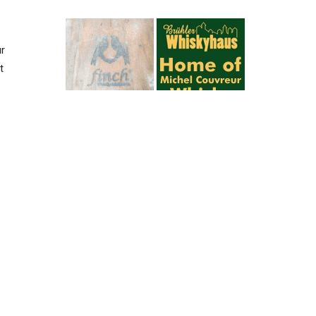
ür
t
ahlt
n
e
ht
zu
d er