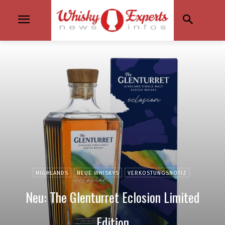
HIGHLANDS
NEUE WHISKYS
VERKOSTUNGSNOTIZ
Neu: The Glenturret Eclosion Limited
Edition