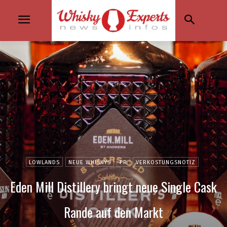
LOWLANDS
NEUE WHISKYS
PR
VERKOSTUNGSNOTIZ
Eden Mill Distillery bringt neue Single Cask
Rande auf den Markt