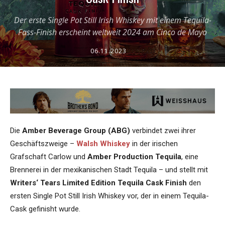
Der erste Single Pot Still Irish Whiskey mit einem Tequila-
Fass-Finish erscheint weltweit 2024 am Cinco de Mayo
06.11.2023
Die
Amber Beverage Group (ABG)
verbindet zwei ihrer
Geschäftszweige –
Walsh Whiskey
in der irischen
Grafschaft Carlow und
Amber Production Tequila
, eine
Brennerei in der mexikanischen Stadt Tequila – und stellt mit
Writers‘ Tears Limited Edition Tequila Cask Finish
den
ersten Single Pot Still Irish Whiskey vor, der in einem Tequila-
Cask gefinisht wurde.