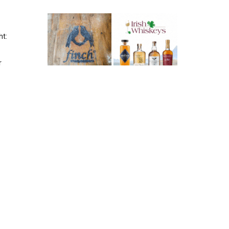
ht:
r
n
in
ge-