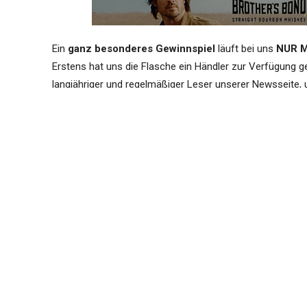
Ein
ganz besonderes Gewinnspiel
läuft bei uns
NUR 
Erstens hat uns die Flasche ein Händler zur Verfügung gest
langjähriger und regelmäßiger Leser unserer Newsseite
Leser eine besondere Freude zu machen.
Lieber Spend
wir natürlich sehr, sehr gerne.
Die zweite Besonderheit ist natürlich die Abfüllung, die 
Whisky 1976 von The Maltman
ist satte
42 Jahre alt
u
Nevis, Daliuaine und Macduff
sowie einem
Single Gra
der Abfüllung vertreten, die von den 42 Jahren auch 20 
Blend mit 46,2% vol.