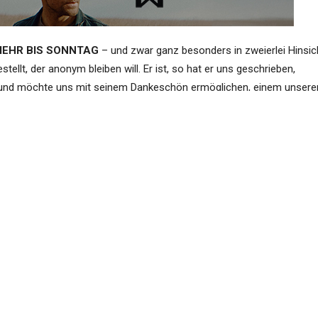
MEHR BIS SONNTAG
– und zwar ganz besonders in zweierlei Hinsic
ellt, der anonym bleiben will. Er ist, so hat er uns geschrieben,
, und möchte uns mit seinem Dankeschön ermöglichen, einem unsere
er, ganz herzlichen Dank dafür
, gerne geschehen und: Das mache
der freundliche Händler dafür gespendet hat: der
Blended Scotch
nd besteht aus
Malts der Brennereien
Clynelish, Teaninich, Ben
in aus der Destillerie Invergordon
. Grain und Malts sind zu je 50% 
Jahre in einem
Sherryfass
verbracht haben. Abgefüllt ist dieser Vinta