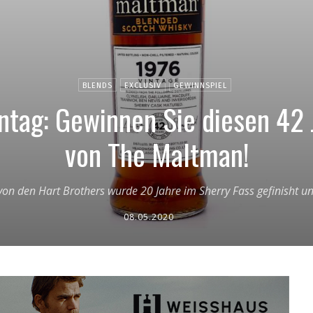
BLENDS
EXCLUSIV
GEWINNSPIEL
ntag: Gewinnen Sie diesen 42 
von The Maltman!
 von den Hart Brothers wurde 20 Jahre im Sherry Fass gefinisht 
08.05.2020