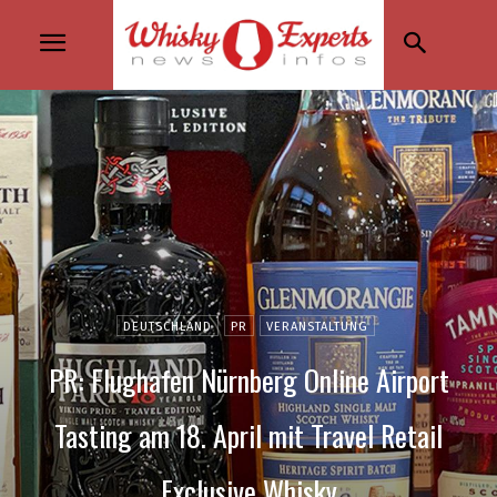
DEUTSCHLAND
PR
VERANSTALTUNG
PR: Flughafen Nürnberg Online Airport
Tasting am 18. April mit Travel Retail
Exclusive Whisky