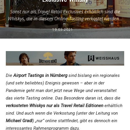
Sonst nur als Travel Retail Exclusives erhältlich sind die
Whiskys, die in diesem Online-Tasting verkostet werden...
19.03.2021
Die
Airport Tastings in Nürnberg
sind bislang ein regionales
(und sehr beliebtes) Ereignis gewesen – aber in der
Pandemie geht man dort jetzt neue Wege und veranstaltet
das vierte Tasting online. Das Besondere daran ist, dass die
verkosteten Whiskys nur als Travel Retail Editionen
erhältlich
sind. Und auch wenn die Verkostung (unter der Leitung von
Michael Gradl
) „nur“ online stattfindet, gibt es dennoch ein
interessantes Rahmenprogramm dazu.