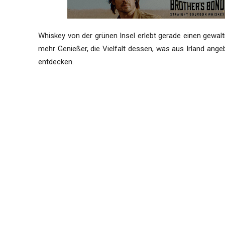
Whiskey von der grünen Insel erlebt gerade einen gewa
mehr Genießer, die Vielfalt dessen, was aus Irland ange
entdecken.
Neben einer Originalabfüllung von
Redbreast
sieht sich 
Bottlings an. Und entdeckt einige schöne Tropfen in sein
Redbreast ‘Lustau Edition’
(46%, OB, 2016): 82 Punk
Irish Whiskey 14 yo 2002/2016 ‘Gathering’
(53%, W
Ireland 1989/2017
(48.2%, Archives, barrel, cask #1
Single Irish 26 yo 1990/2017
(49.3%, Maltbarn, bour
Irish Single Malt ‘Extra Old’
(51.8%, Beacon Spirits, 
Irish Single Malt 27 yo 1990/2017
(48.1%, The Whis