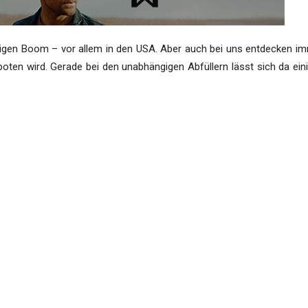
ltigen Boom – vor allem in den USA. Aber auch bei uns entdecken i
boten wird. Gerade bei den unabhängigen Abfüllern lässt sich da ein
Serge Valentin daher vor allem irische Whiskeys abseits der Destille
er
Verkostung
:
te
hiskybase, barrel, cask # 8889, 225 bottles): 85 Punkte
6223, 186 bottles): 91 Punkte
bon, 114 bottles): 93 Punkte
2016): 84 Punkte
ky Agency, barrel): 90 Punkte