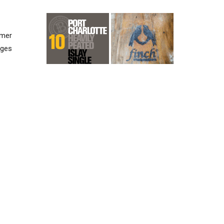
mmer
iges
rie-