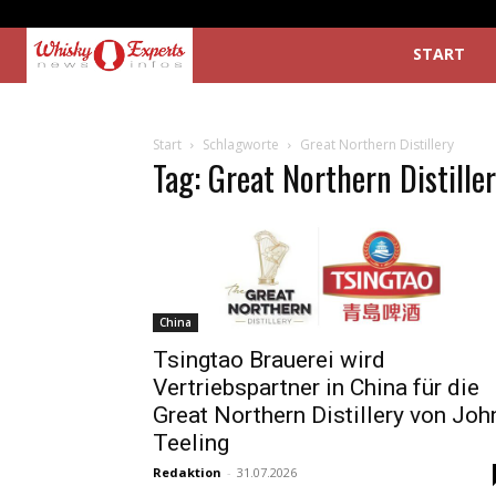
START
Start
Schlagworte
Great Northern Distillery
Tag: Great Northern Distille
China
Tsingtao Brauerei wird
Vertriebspartner in China für die
Great Northern Distillery von Joh
Teeling
Redaktion
-
31.07.2026