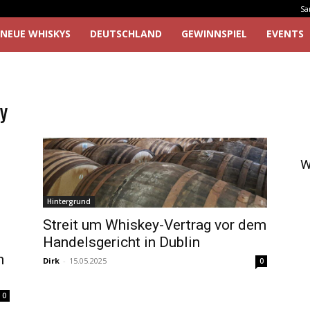
Sa
NEUE WHISKYS
DEUTSCHLAND
GEWINNSPIEL
EVENTS
ry
W
Hintergrund
Streit um Whiskey-Vertrag vor dem
Handelsgericht in Dublin
n
Dirk
-
15.05.2025
0
0