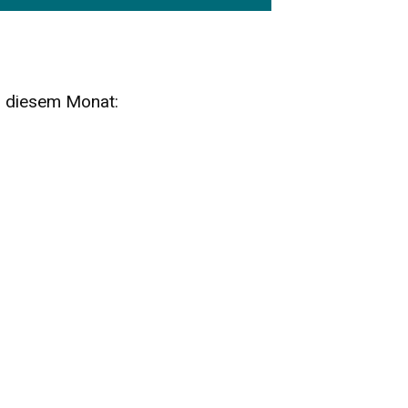
n diesem Monat:
SA
15
AUG
SÄCHSISCHE WHISKY- UND
ZUBEHÖRAUKTION
STANDARDWHISKY UND RARITÄTEN - KEINE
AUKTIONSGEBÜHREN!
FR
SA
28
29
AUG
VOGTLAND SPIRITS