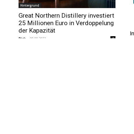
Hintergrund
Great Northern Distillery investiert
25 Millionen Euro in Verdoppelung
der Kapazität
I
Dirk
-
08.08.2022
0
Hintergrund
ür
Teeling-Lagerhäuser in Kilcurry
einstimmig abgelehnt