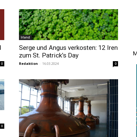
Irland
d
Serge und Angus verkosten: 12 Iren
M
zum St. Patrick’s Day
Redaktion
-
16.03.2024
0
0
0