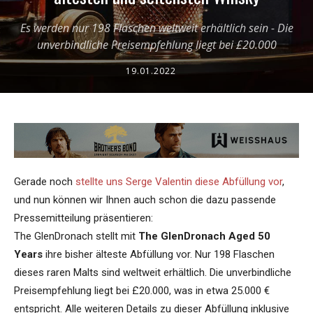
Es werden nur 198 Flaschen weltweit erhältlich sein - Die
unverbindliche Preisempfehlung liegt bei £20.000
19.01.2022
Gerade noch
stellte uns Serge Valentin diese Abfüllung vor
,
und nun können wir Ihnen auch schon die dazu passende
Pressemitteilung präsentieren:
The GlenDronach stellt mit
The GlenDronach Aged 50
Years
ihre bisher älteste Abfüllung vor. Nur 198 Flaschen
dieses raren Malts sind weltweit erhältlich. Die unverbindliche
Preisempfehlung liegt bei £20.000, was in etwa 25.000 €
entspricht. Alle weiteren Details zu dieser Abfüllung inklusive