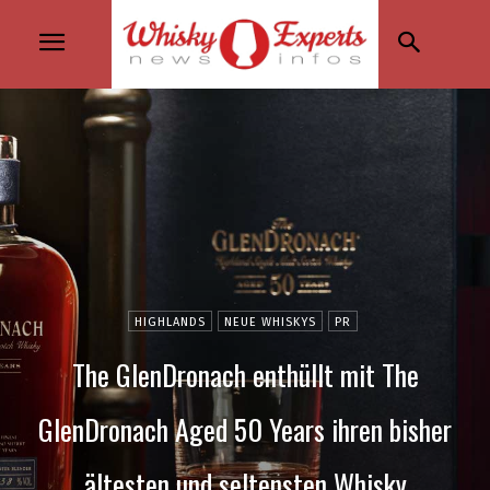
HIGHLANDS
NEUE WHISKYS
PR
The GlenDronach enthüllt mit The
GlenDronach Aged 50 Years ihren bisher
ältesten und seltensten Whisky