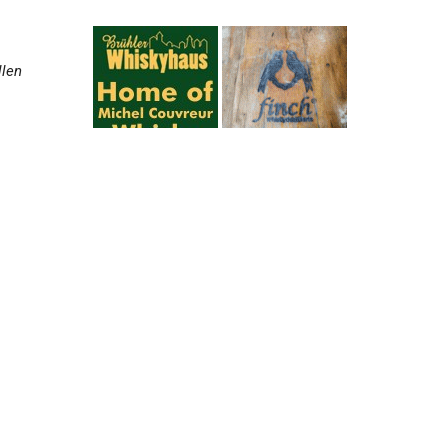
llen
ten
 –