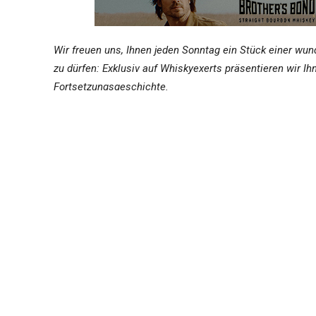
Wir freuen uns, Ihnen jeden Sonntag ein Stück einer wu
zu dürfen: Exklusiv auf Whiskyexerts präsentieren wir I
Fortsetzungsgeschichte.
Uli Franz lebt als Schriftsteller im Chiemgau und auf der
Zeitungskorrespondent in Peking. Über China und Tibet v
und „Die Asche meines Vaters“ (Rowohlt Verlag).
Das Buch
Whisky Cycle – Eine Radreise durch Scho
über Neuigkeiten zu Bestellmöglichkeiten werden wir Sie n