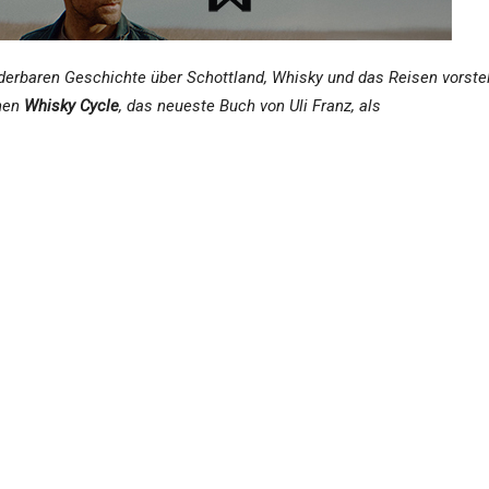
nderbaren Geschichte über Schottland, Whisky und das Reisen vorste
hnen
Whisky Cycle
, das neueste Buch von Uli Franz, als
 dalmatinischen Insel Brac’. Von 1977-80 arbeitete er als
eröffentlichte er zahlreiche Bücher. Zuletzt erschienen Radgeschich
ttland
(ca. 320 Seiten) ist momentan in der ersten Auflage vergriffen
atürlich rechtzeitig informieren.