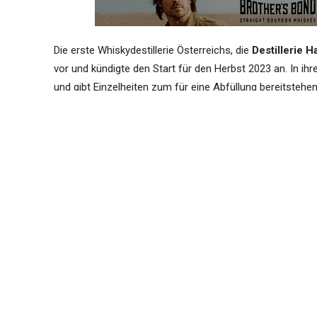
Die erste Whiskydestillerie Österreichs, die
Destillerie H
vor und kündigte den Start für den Herbst 2023 an. In ihr
und gibt Einzelheiten zum für eine Abfüllung bereitstehen
Abfüllungen vor.
Alles zum Projekt
„Selected Single Cask“
und
„Whisky
Whisky J.H.
und dem
Dark Rye Malt J.H., Finish in „P
Haider
. Im Anschluss an die Presseaussemdung finden S
Fässer im ware house der Destillerie Haider vorstellt.
Externer Text
Whisky: Wertanlage und exklu