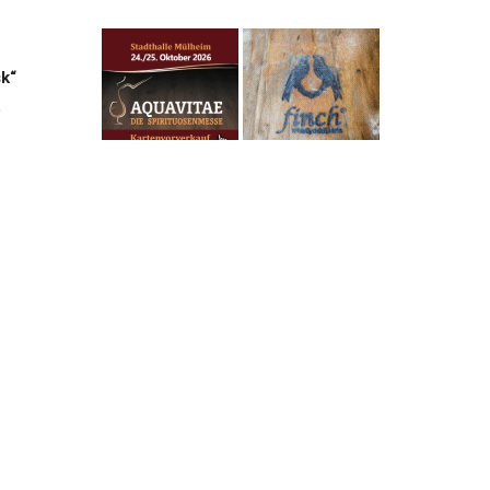
k“
,
men