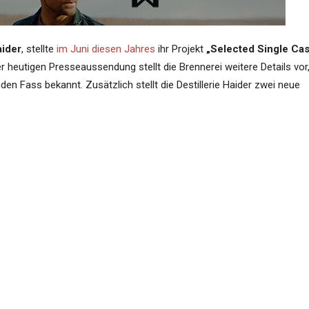
aider
, stellte
im Juni diesen Jahre
s
ihr Projekt
„Selected Single Cas
er heutigen Presseaussendung stellt die Brennerei weitere Details vor
den Fass bekannt. Zusätzlich stellt die Destillerie Haider zwei neue
 goes NFT“
sowie zum 18 Jahre im Fass gereiften
Original Rye
ortweinfass“
in der folgenden Presseaussendung der
Destillerie
ie noch unserer Video mit Jasmin Haider-Stadler, in dem sie einige
Inhalt verantwortet das Unterneh
sives Geschenk