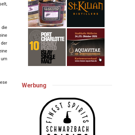
elt,
 die
eine
 der
eine
, um
iese
Werbung