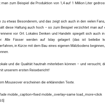
 man zum Beispiel die Produktion von 1,4 auf 1 Million Liter gedross
le zu etwas Besonderem, und das zeigt sich auch in den vielen Fans,
ält diese Haltung auch hoch – so zum Beispiel verzichtet man auf 
nnerei vor Ort. Lokales Denken und Handeln spiegelt sich auch in
r. Alle Fässer werden auf Islay gelagert (das ist beileibe k
r erfahren, in Kürze mit dem Bau eines eigenen Mälzbodens beginnen
können.
ale und die Qualität hautnah miterleben können – und versucht, d
it unserem ersten Reisebericht!
inem Mouseover erscheinen die erklärenden Texte.
=fade mobile_caption=fixed mobile_overlay=same load_more=click
65]