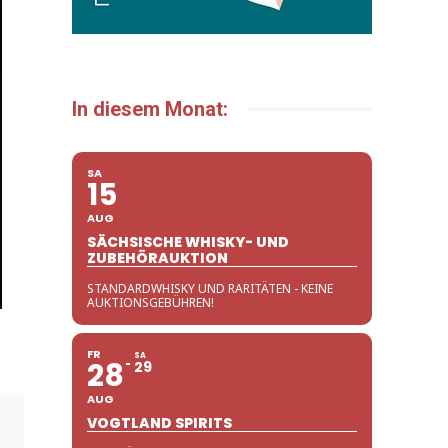
In diesem Monat:
SA
15
AUG
SÄCHSISCHE WHISKY- UND
ZUBEHÖRAUKTION
STANDARDWHISKY UND RARITÄTEN - KEINE
AUKTIONSGEBÜHREN!
FR
SA
28
29
AUG
VOGTLAND SPIRITS