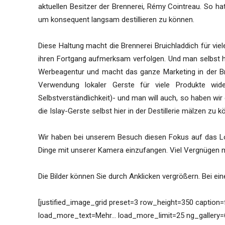
aktuellen Besitzer der Brennerei, Rémy Cointreau. So hat
um konsequent langsam destillieren zu können.
Diese Haltung macht die Brennerei Bruichladdich für vie
ihren Fortgang aufmerksam verfolgen. Und man selbst h
Werbeagentur und macht das ganze Marketing in der Bre
Verwendung lokaler Gerste für viele Produkte wide
Selbstverständlichkeit)- und man will auch, so haben wi
die Islay-Gerste selbst hier in der Destillerie mälzen zu 
Wir haben bei unserem Besuch diesen Fokus auf das Lok
Dinge mit unserer Kamera einzufangen. Viel Vergnügen m
Die Bilder können Sie durch Anklicken vergrößern. Bei e
[justified_image_grid preset=3 row_height=350 caption
load_more_text=Mehr… load_more_limit=25 ng_gallery=