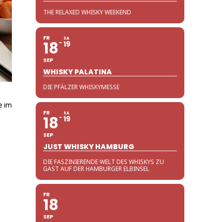
THE RELAXED WHISKY WEEKEND
FR
SA
18
19
SEP
WHISKY PALATINA
DIE PFÄLZER WHISKYMESSE
e im
FR
SA
18
19
SEP
JUST WHISKY HAMBURG
DIE FASZINIERENDE WELT DES WHISKYS ZU
GAST AUF DER HAMBURGER ELBINSEL
FR
18
SEP