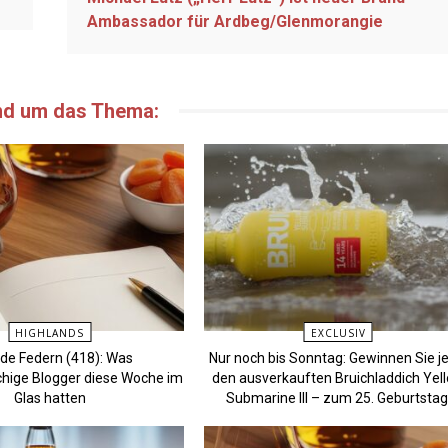
Ambassador für Ardbeg/Glenmorangie
nd um das Thema:
HIGHLANDS
EXCLUSIV
de Federn (418): Was
Nur noch bis Sonntag: Gewinnen Sie je
hige Blogger diese Woche im
den ausverkauften Bruichladdich Yel
Glas hatten
Submarine III – zum 25. Geburtstag