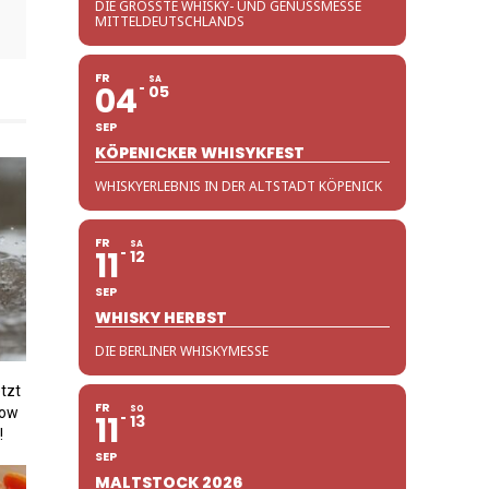
DIE GRÖSSTE WHISKY- UND GENUSSMESSE M
ITTELDEUTSCHLANDS
FR
SA
04
05
SEP
KÖPENICKER WHISYKFEST
WHISKYERLEBNIS IN DER ALTSTADT KÖPENICK
FR
SA
11
12
SEP
WHISKY HERBST
DIE BERLINER WHISKYMESSE
tzt
FR
SO
low
11
13
!
SEP
MALTSTOCK 2026