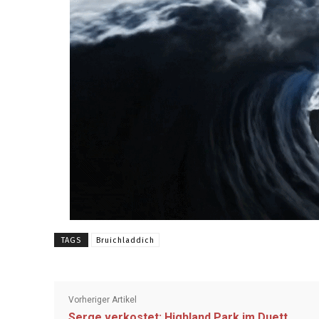
TAGS
Bruichladdich
Vorheriger Artikel
Serge verkostet: Highland Park im Duett