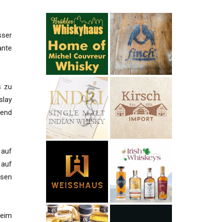
sser
ante
s zu
slay
bend
 auf
 auf
esen
beim