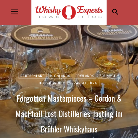
DEUTSCHLAND
HIGHLANDS
LOWLANDS
SPEYSIDE
HINTERGRUND
VERANSTALTUNG
Forgotten Masterpieces – Gordon &
MacPhail Lost Distilleries Tasting im
Brühler Whiskyhaus