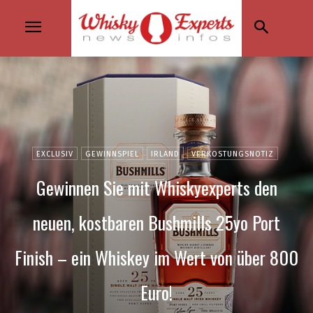
EXCLUSIV
GEWINNSPIEL
IRLAND
VERKOSTUNGSNOTIZ
Gewinnen Sie mit Whiskyexperts den
neuen, kostbaren Bushmills 25yo Port
Finish – ein Whiskey im Wert von über 800
Euro!