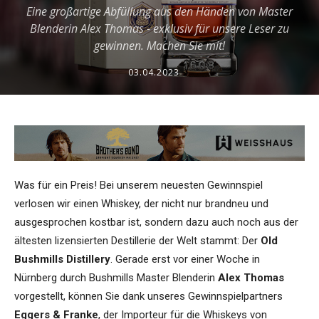
Eine großartige Abfüllung aus den Händen von Master
Blenderin Alex Thomas - exklusiv für unsere Leser zu
gewinnen. Machen Sie mit!
03.04.2023
Was für ein Preis! Bei unserem neuesten Gewinnspiel
verlosen wir einen Whiskey, der nicht nur brandneu und
ausgesprochen kostbar ist, sondern dazu auch noch aus der
ältesten lizensierten Destillerie der Welt stammt: Der
Old
Bushmills Distillery
. Gerade erst vor einer Woche in
Nürnberg durch Bushmills Master Blenderin
Alex Thomas
vorgestellt, können Sie dank unseres Gewinnspielpartners
Eggers & Franke
, der Importeur für die Whiskeys von