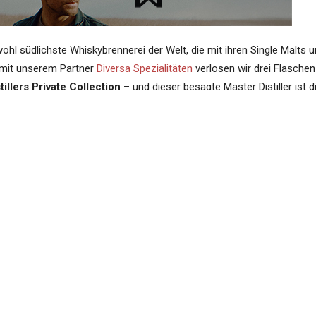
ohl südlichste Whiskybrennerei der Welt, die mit ihren Single Malts 
 mit unserem Partner
Diversa Spezialitäten
verlosen wir drei Flaschen
illers Private Collection
– und dieser besagte Master Distiller ist d
 Watts.
ntag!
 nach Südafrika gebracht, und von dort aus wieder in die ganze Welt
lt und Bain’s Cape Mountain als Single Grain) haben zahlreiche Preis
t begehrt.
stadt oder
Master Distiller Andy Watts
erfahren will, dem legen wi
r unser
Video-Interview mit Andy Watts
, das wir dort geführt haben, 
ell für Europa abgefüllten
Three Ships 12yo Single Malt aus der
uns gewinnen können, informieren wollen, dann lesen Sie einfach weit