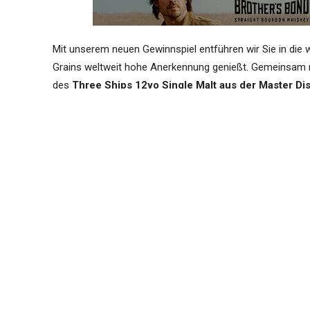
Mit unserem neuen Gewinnspiel entführen wir Sie in die w
Grains weltweit hohe Anerkennung genießt. Gemeinsam
des
Three Ships 12yo Single Malt aus der Master Dist
Whisky-Ikone und Master Distiller of the Year 2018, Andy
Machen Sie jetzt mit, das Gewinnspiel endet am Son
Andy Watts hat mit der James Sedgwick Distillery Whisky
Die Whiskys aus der Brennerei (Three Ships als Single Ma
gewonnen und sind bei Whiskyliebhabern rund um die Wel
Wer mehr über die
James Sedgwick Distillery
nahe Kap
unseren Bericht über die Brennerei (
Teil 1
und
Teil 2
) ode
Herz. Und wenn Sie sich über den ausgezeichneten, spezi
Master Distillers Private Collection
, den Sie hier mit 