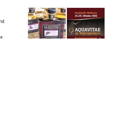
und
ie
.
e
r
ans
er