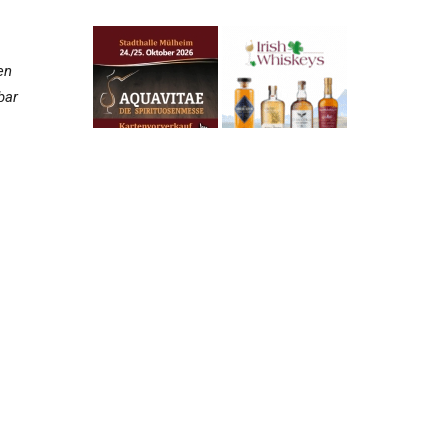
en
bar
afür
l