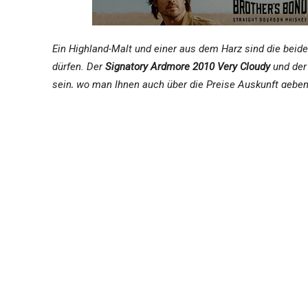
Ein Highland-Malt und einer aus dem Harz sind die beid
dürfen. Der
Signatory Ardmore 2010 Very Cloudy
und de
sein, wo man Ihnen auch über die Preise Auskunft geben 
Trübe, aber leckere Aussichten: Sign
Die „Very Cloudy“ Abfüllungen der Signatory Un-Chillfil
entschieden die Whiskys trotz 40% Vol. nicht zu kühlfiltr
entfalten können – ein Hingucker in jedem Whiskyregal! Du
Gerste im Whisky erhalten und sorgen dafür, dass alle A
Ardmore 2010/2019
Signatory Very Cloudy