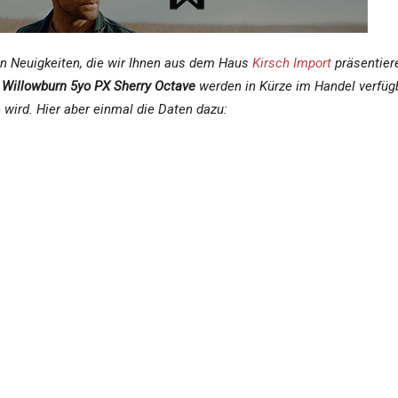
en Neuigkeiten, die wir Ihnen aus dem Haus
Kirsch Import
präsentier
r
Willowburn 5yo PX Sherry Octave
werden in Kürze im Handel verfüg
wird. Hier aber einmal die Daten dazu:
atory Very Cloudy
tered Range sind etwas ganz Besonderes: man hat sich hier bewusst d
ieren. Das Ergebnis sind trübe Whiskys, die ihr volles Geschmacksprofi
rch den Verzicht der Kühlfiltration bleiben alle Fettsäuren aus der
romen erhalten bleiben.