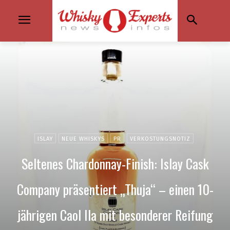
ISLAY
NEUE WHISKYS
PR
VERKOSTUNGSNOTIZ
Seltenes Chardonnay-Finish: Islay Cask
Company präsentiert „Thuja“ – einen 10-
jährigen Caol Ila mit besonderer Reifung