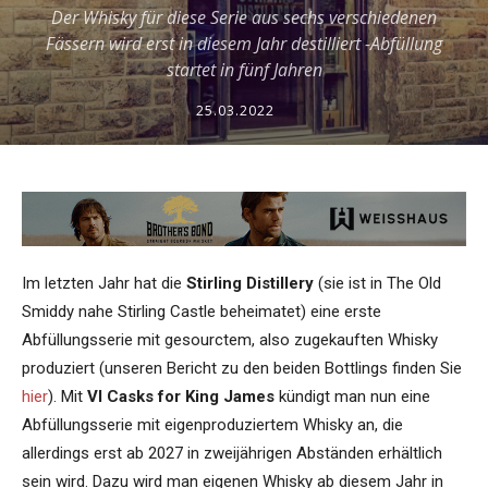
Der Whisky für diese Serie aus sechs verschiedenen
Fässern wird erst in diesem Jahr destilliert -Abfüllung
startet in fünf Jahren
25.03.2022
Im letzten Jahr hat die
Stirling Distillery
(sie ist in The Old
Smiddy nahe Stirling Castle beheimatet) eine erste
Abfüllungsserie mit gesourctem, also zugekauften Whisky
produziert (unseren Bericht zu den beiden Bottlings finden Sie
hier
). Mit
VI Casks for King James
kündigt man nun eine
Abfüllungsserie mit eigenproduziertem Whisky an, die
allerdings erst ab 2027 in zweijährigen Abständen erhältlich
sein wird. Dazu wird man eigenen Whisky ab diesem Jahr in