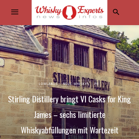
LOWLANDS
NEUE WHISKYS
PR
Stirling Distillery bringt VI Casks for King
James – sechs limitierte
Whiskyabfüllungen mit Wartezeit