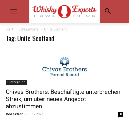
Start
Schlagworte
Unite Scotland
Tag: Unite Scotland
Hintergrund
Chivas Brothers: Beschäftigte unterbrechen
Streik, um über neues Angebot
abzustimmen
Redaktion
-
06.12.2023
0