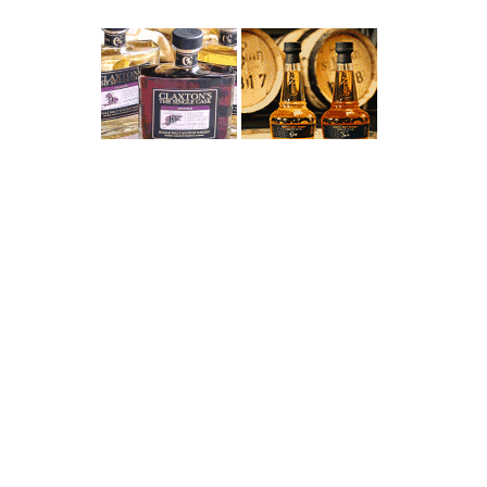
Von
he