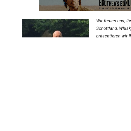
Wir freuen uns, I
Schottland, Whisk
präsentieren wir 
Fortsetzungsgesc
Uli Franz lebt als
1977-80 arbeitete
veröffentlichte e
meines Vaters“ (R
Das Buch
Whisky
momentan in der e
werden wir Sie nat