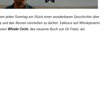
hnen jeden Sonntag ein Stück einer wunderbaren Geschichte über
y und das Reisen vorstellen zu dürfen: Exklusiv auf Whiskyexerts
Ihnen
Whisky Cycle
, das neueste Buch von Uli Franz, als
hichte.
 Schriftsteller im Chiemgau und auf der dalmatinischen Insel Brac’. 
 er als Zeitungskorrespondent in Peking. Über China und Tibet
r zahlreiche Bücher. Zuletzt erschienen Radgeschichten und „Die Asc
owohlt Verlag).
 Cycle – Eine Radreise durch Schottland
(ca. 320 Seiten) ist
rsten Auflage vergriffen – über Neuigkeiten zu Bestellmöglichkeiten
ürlich rechtzeitig informieren.