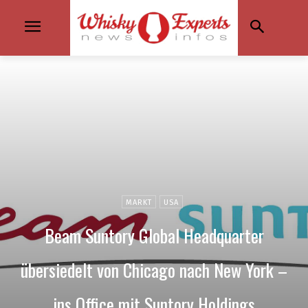
MARKT
USA
Beam Suntory Global Headquarter
übersiedelt von Chicago nach New York –
ins Office mit Suntory Holdings