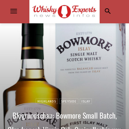
HIGHLANDS
SPEYSIDE
ISLAY
Blogrundschau: Bowmore Small Batch,