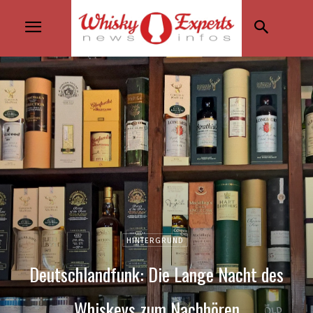
HINTERGRUND
Deutschlandfunk: Die Lange Nacht des
Whiskeys zum Nachhören