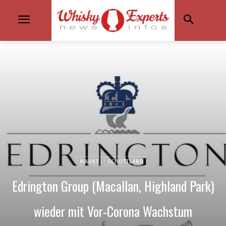
MARKT
SCHOTTLAND
Edrington Group (Macallan, Highland Park)
wieder mit Vor-Corona Wachstum