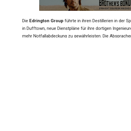
Die
Edrington Group
führte in ihren Destillerien in der S
in Dufftown, neue Dienstpläne für ihre dortigen Ingenieu
mehr Notfallabdeckung zu gewährleisten. Die Absprachen
Ingenieure an die Arbeitszeiten ihrer Kollegen in der Dest
Die Ingenieure an den Standorten hatten in den letzte
gearbeitet Die Ingenieure behaupten, die Änderungen w
einer längerer Bereitschaft ohne zusätzliche Bezahlung 
GMB Scotland
wird am morgen darüber entscheiden lass
Abschaffung der Vier-Tage-Woche gestreikt werden soll.
Lesley-Anne MacAskill
, Organisatorin der schottisch
“This is a small but critical team 