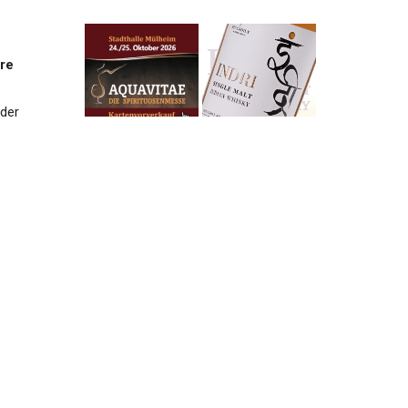
re
 der
 und
den