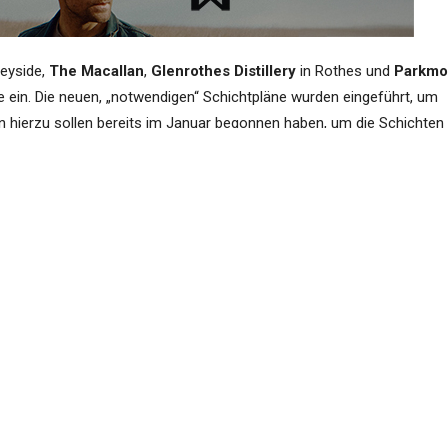
peyside,
The Macallan
,
Glenrothes Distillery
in Rothes und
Parkmo
re ein. Die neuen, „notwendigen“ Schichtpläne wurden eingeführt, um
 hierzu sollen bereits im Januar begonnen haben, um die Schichten
illerie anpassen.
n zwei Jahren auf Vorschlag des Managements in Vier-Tage-Wochen
ürden nun zur Abschaffung der Vier-Tage-Woche, mehr Arbeitstagen
führen.
en, ob wegen dieser neuen Dienstpläne und der daraus resultieren
 Die Abstimmung läuft drei Wochen lang.
en Gewerkschaft
GMB
in den Highlands,
sagte hierzu
:
and the rock these distilleries are built on. The