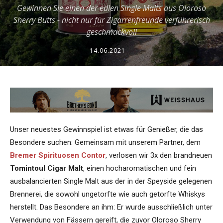
Gewinnen Sie einen der edlen Single Malts aus Oloroso
Sherry Butts - nicht nur für Zigarrenfreunde verführerisch
geschmackvoll
14.06.2021
Unser neuestes Gewinnspiel ist etwas für Genießer, die das
Besondere suchen: Gemeinsam mit unserem Partner, dem
Bremer Spirituosen Contor
, verlosen wir 3x den brandneuen
Tomintoul Cigar Malt
, einen hocharomatischen und fein
ausbalancierten Single Malt aus der in der Speyside gelegenen
Brennerei, die sowohl ungetorfte wie auch getorfte Whiskys
herstellt. Das Besondere an ihm: Er wurde ausschließlich unter
Verwendung von Fässern gereift, die zuvor Oloroso Sherry