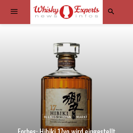
BLENDS
JAPAN
MARKT
Forbes: Hibiki 17yo wird eingestellt