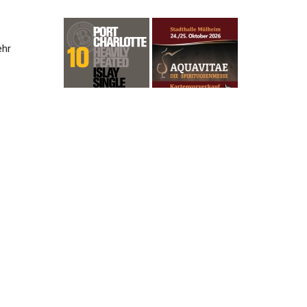
ehr
en