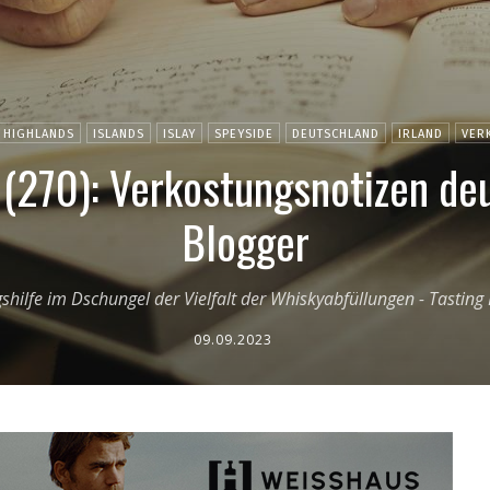
HIGHLANDS
ISLANDS
ISLAY
SPEYSIDE
DEUTSCHLAND
IRLAND
VER
(270): Verkostungsnotizen de
Blogger
shilfe im Dschungel der Vielfalt der Whiskyabfüllungen - Tasting
09.09.2023