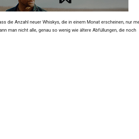
dass die Anzahl neuer Whiskys, die in einem Monat erscheinen, nur m
n man nicht alle, genau so wenig wie ältere Abfüllungen, die noch
 für Sie und uns, und beschreiben ihre Eindrücke anschaulich auf ihr
 ihre Tasting Notes vorstellen können.