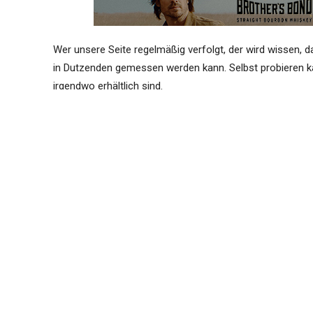
Wer unsere Seite regelmäßig verfolgt, der wird wissen, 
in Dutzenden gemessen werden kann. Selbst probieren kan
irgendwo erhältlich sind.
Hier schlägt die Stunde der Whiskyblogger. Sie verkosten
Seiten. Und wir bieten Ihnen hier einen Platz, an dem Sie