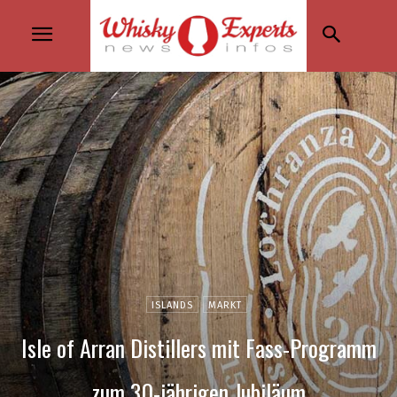
ISLANDS
MARKT
Isle of Arran Distillers mit Fass-Programm
zum 30-jährigen Jubiläum