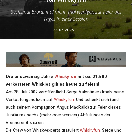
Sechsmal Brora, mal mehr, mal weniger, zur Feier des
Tages in einer Session
28.07.2025
Dreiundzwanzig Jahre
Whiskyfun
mit ca. 21.500
verkosteten Whiskies gilt es heute zu feiern!
Am 28. Juli 2002 veröffentlicht Serge Valentin erstmals seine
Verkostungsnotizen auf
Whiskyfun
. Und schenkt sich (und
auch seinem Kompagnon Angus MacRaild) zur Feier dieses
Jubiläums sechs (mehr oder weniger) Abfüllungen der
Brennerei
Brora
ein.
Die Crew von Whiskyexperts gratuliert
Whiskyfun
, Serge und