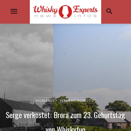
HIGHLANDS
VERKOSTUNGSNOTIZ
Serge verkostet: Brora zum 23. Geburtstag
von Whiskyfun