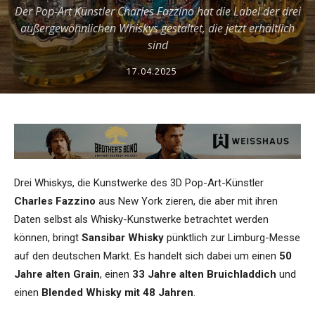
Der Pop-Art Künstler Charles Fazzino hat die Label der drei
außergewöhnlichen Whiskys gestaltet, die jetzt erhältlich
sind
17.04.2025
Drei Whiskys, die Kunstwerke des 3D Pop-Art-Künstler
Charles Fazzino
aus New York zieren, die aber mit ihren
Daten selbst als Whisky-Kunstwerke betrachtet werden
können, bringt
Sansibar Whisky
pünktlich zur Limburg-Messe
auf den deutschen Markt. Es handelt sich dabei um einen
50
Jahre alten Grain
, einen
33 Jahre alten Bruichladdich
und
einen
Blended Whisky mit 48 Jahren
.