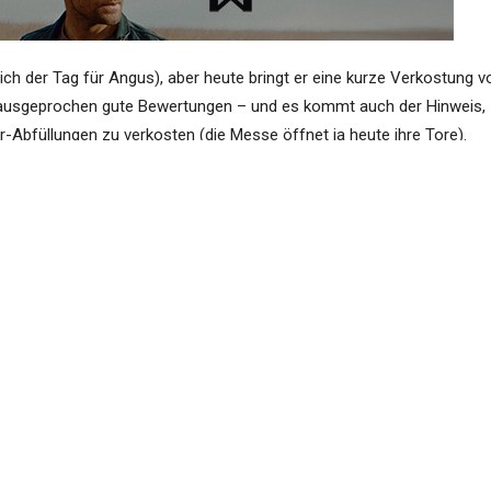
lich der Tag für Angus), aber heute bringt er eine kurze Verkostung v
m ausgeprochen gute Bewertungen – und es kommt auch der Hinweis,
ur-Abfüllungen zu verkosten (die Messe öffnet ja heute ihre Tore).
le:
Punk
, sherry butt, cask #3266, 612 bottles, 2025?)
s born, sherry cask, 193 bottles)