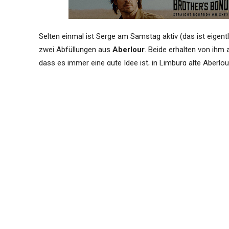
Selten einmal ist Serge am Samstag aktiv (das ist eigent
zwei Abfüllungen aus
Aberlour
. Beide erhalten von ih
dass es immer eine gute Idee ist, in Limburg alte Aberlo
Hier die beiden Bottlings der
Verkostung
in unserer Tabel
Abfüllung
Aberlour 18 yo 2002
(54.8%, OB, for The Whisky Lodge
Aberlour 22 yo 2003/2025
(52.7%, Maltbarn, A dram i