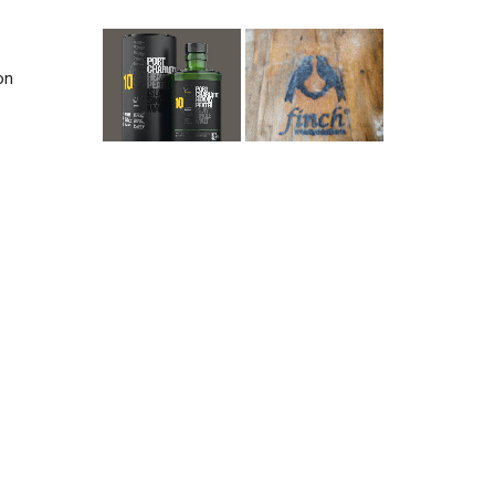
on
te
90
90