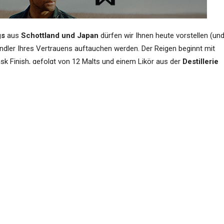
gs
aus
Schottland und Japan
dürfen wir Ihnen heute vorstellen (un
ndler Ihres Vertrauens auftauchen werden. Der Reigen beginnt mit
k Finish, gefolgt von 12 Malts und einem Likör aus der
Destillerie
lings). Dann wäre da noch der neue
Glenturret Eclosion
aus PX Sher
David
aus renommierten schottischen Brennereien.
Inhalt verantwortet das Unterneh
t auf Kontraste: Speyside-Rauch triff