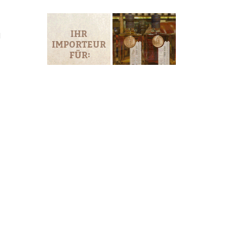
d
ry
men
t