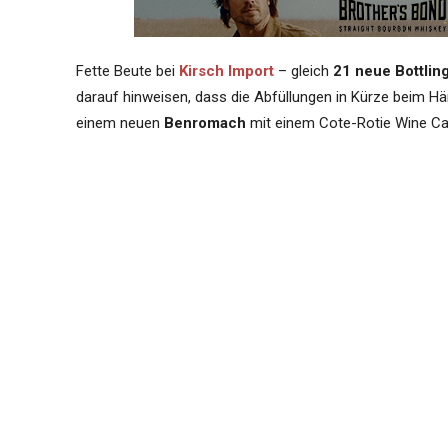
Fette Beute bei
Kirsch Import
– gleich
21 neue Bottlin
darauf hinweisen, dass die Abfüllungen in Kürze beim Hä
einem neuen
Benromach
mit einem Cote-Rotie Wine Cas
Saburomaru
(eine wirklich interessante Palette an Bott
Casks – und sechs schöne Abfüllungen von
Murray Mc
Alle Details im umfangreichen Artikel:
Externer Text
Kontrastreich – Benromach setz
Côte-Rôtie-Wein