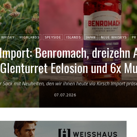
 WHISKY
HIGHLANDS
SPEYSIDE
ISLANDS
JAPAN
NEUE WHISKYS
PR
 Import: Benromach, dreizehn 
Glenturret Eclosion und 6x M
 der Sack mit Neuheiten, den wir ihnen heute via Kirsch Import präs
07.07.2026