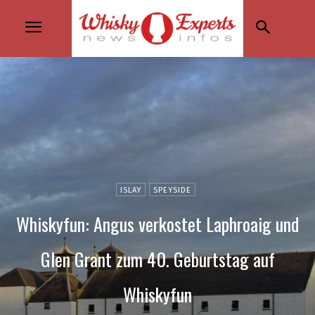
ISLAY
SPEYSIDE
Whiskyfun: Angus verkostet Laphroaig und
Glen Grant zum 40. Geburtstag auf
Whiskyfun