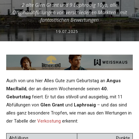
2 alte Glen Grant und 9 Laphroaig 10yo, alle
Originalabfüllungen von verschiedenen Märkten - mit
fantastischen Bewertungen
19.07.2025
Auch von uns hier Alles Gute zum Geburtstag an
Angus
MacRaild
, der an diesem Wochenende seinen
40.
Geburtstag
feiert. Er tut das stilvoll und ausgiebig, mit 11
Abfüllungen von
Glen Grant
und
Laphroaig
– und das sind
alles ganz besondere Tropfen, wie man aus den Wertungen in
der Tabelle der
Verkostung
erkennt:
Abfüllung
Punkte