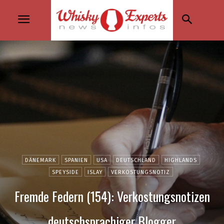
DÄNEMARK
SPANIEN
USA
DEUTSCHLAND
HIGHLANDS
SPEYSIDE
ISLAY
VERKOSTUNGSNOTIZ
Fremde Federn (154): Verkostungsnotizen
deutschsprachiger Blogger